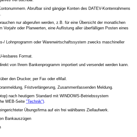
er Kontonummern. Abrufbar sind gängige Konten des DATEV-Kontenrahmens
.
nd brauchen nur abgerufen werden, z.B. für eine Übersicht der monatlichen
 Vorjahr oder Planwerten, eine Auflistung aller überfälligen Posten eines
s-/ Lohnprogramm oder Warenwirtschaftssystem zwecks maschineller
U-lesbares Format.
 direkt von Ihrem Bankenprogramm importiert und versendet werden kann.
über den Drucker, per Fax oder eMail.
voranmeldung, Fristverlängerung, Zusammenfassenden Meldung.
aptop) nach heutigem Standard mit WINDOWS-Betriebssystem
iehe WEB-Seite
"Technik")
.
ingerichteter Übungsfirma auf ein frei wählbares Ziellaufwerk
.
lten Bankauszügen
n